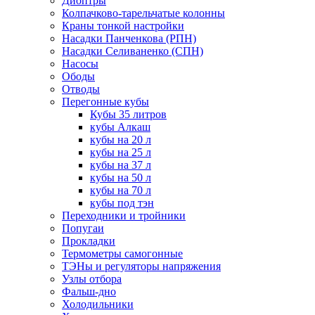
Диоптры
Колпачково-тарельчатые колонны
Краны тонкой настройки
Насадки Панченкова (РПН)
Насадки Селиваненко (СПН)
Насосы
Ободы
Отводы
Перегонные кубы
Кубы 35 литров
кубы Алкаш
кубы на 20 л
кубы на 25 л
кубы на 37 л
кубы на 50 л
кубы на 70 л
кубы под тэн
Переходники и тройники
Попугаи
Прокладки
Термометры самогонные
ТЭНы и регуляторы напряжения
Узлы отбора
Фальш-дно
Холодильники