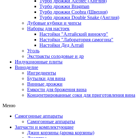
Турбо дрожжи Alcotec (Англия)
Турбо дрожжи Bragman
Турбо дрожжи Coobra (Швеция)
Турбо дрожжи Double Snake (Англия)
Дубовые кубики и чипсы
Наборы для настоек
Настойки "Алтайский винокур"
Настойки "Лаборатория самогона"
Настойки Дед Алтай
Уголь
Экстракты солодовые и др
Индукционные плиты
Виноделие
Ингредиенты
Бутылки для вина
Винные дрожжи
Емкости для брожения вина
Концентрированные соки для приготовления вина
Меню
Самогонные аппараты
Самогонные аппараты
Запчасти и комплектующие
Джин корзины (арома корзины)