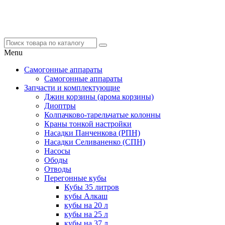
Menu
Самогонные аппараты
Самогонные аппараты
Запчасти и комплектующие
Джин корзины (арома корзины)
Диоптры
Колпачково-тарельчатые колонны
Краны тонкой настройки
Насадки Панченкова (РПН)
Насадки Селиваненко (СПН)
Насосы
Ободы
Отводы
Перегонные кубы
Кубы 35 литров
кубы Алкаш
кубы на 20 л
кубы на 25 л
кубы на 37 л