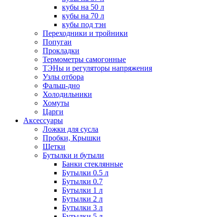
кубы на 50 л
кубы на 70 л
кубы под тэн
Переходники и тройники
Попугаи
Прокладки
Термометры самогонные
ТЭНы и регуляторы напряжения
Узлы отбора
Фальш-дно
Холодильники
Хомуты
Царги
Аксессуары
Ложки для сусла
Пробки, Крышки
Щетки
Бутылки и бутыли
Банки стеклянные
Бутылки 0.5 л
Бутылки 0.7
Бутылки 1 л
Бутылки 2 л
Бутылки 3 л
Бутылки 5 л