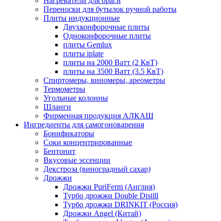
Нагреватели для браги
Переноски для бутылок ручной работы
Плиты индукционные
Двухконфорочные плиты
Одноконфорочные плиты
плиты Gemlux
плиты iplate
плиты на 2000 Ватт (2 КвТ)
плиты на 3500 Ватт (3.5 КвТ)
Спиртомеры, виномеры, ареометры
Термометры
Угольные колонны
Шланги
Фирменная продукция АЛКАШ
Ингредиенты для самогоноварения
Бонификаторы
Cоки концентрированные
Бентонит
Вкусовые эссенции
Декстроза (виноградный сахар)
Дрожжи
Дрожжи PuriFerm (Англия)
Турбо дрожжи Double Distill
Турбо дрожжи DRINKIT (Россия)
Дрожжи Angel (Китай)