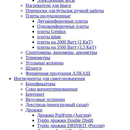
Электронные весы
Нагреватели для браги
Переноски для бутылок ручной работы
Плиты индукционные
Двухконфорочные плиты
Одноконфорочные плиты
плиты Gemlux
плиты iplate
плиты на 2000 Ватт (2 КвТ)
плиты на 3500 Ватт (3.5 КвТ)
Спиртомеры, виномеры, ареометры
Термометры
Угольные колонны
Шланги
Фирменная продукция АЛКАШ
Ингредиенты для самогоноварения
Бонификаторы
Cоки концентрированные
Бентонит
Вкусовые эссенции
Декстроза (виноградный сахар)
Дрожжи
Дрожжи PuriFerm (Англия)
Турбо дрожжи Double Distill
Турбо дрожжи DRINKIT (Россия)