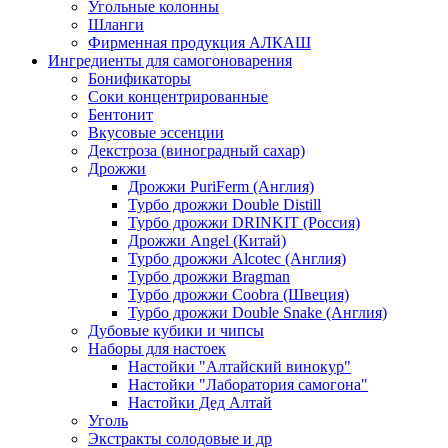
Угольные колонны
Шланги
Фирменная продукция АЛКАШ
Ингредиенты для самогоноварения
Бонификаторы
Cоки концентрированные
Бентонит
Вкусовые эссенции
Декстроза (виноградный сахар)
Дрожжи
Дрожжи PuriFerm (Англия)
Турбо дрожжи Double Distill
Турбо дрожжи DRINKIT (Россия)
Дрожжи Angel (Китай)
Турбо дрожжи Alcotec (Англия)
Турбо дрожжи Bragman
Турбо дрожжи Coobra (Швеция)
Турбо дрожжи Double Snake (Англия)
Дубовые кубики и чипсы
Наборы для настоек
Настойки "Алтайский винокур"
Настойки "Лаборатория самогона"
Настойки Дед Алтай
Уголь
Экстракты солодовые и др