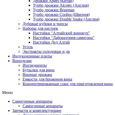
Дрожжи Angel (Китай)
Турбо дрожжи Alcotec (Англия)
Турбо дрожжи Bragman
Турбо дрожжи Coobra (Швеция)
Турбо дрожжи Double Snake (Англия)
Дубовые кубики и чипсы
Наборы для настоек
Настойки "Алтайский винокур"
Настойки "Лаборатория самогона"
Настойки Дед Алтай
Уголь
Экстракты солодовые и др
Индукционные плиты
Виноделие
Ингредиенты
Бутылки для вина
Винные дрожжи
Емкости для брожения вина
Концентрированные соки для приготовления вина
Меню
Самогонные аппараты
Самогонные аппараты
Запчасти и комплектующие