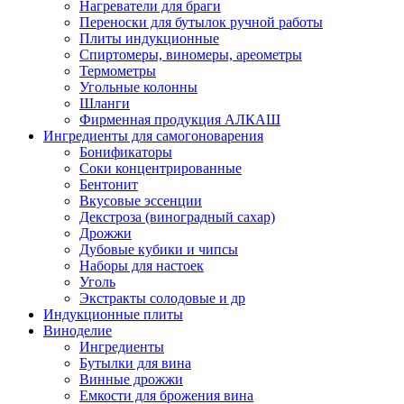
Нагреватели для браги
Переноски для бутылок ручной работы
Плиты индукционные
Спиртомеры, виномеры, ареометры
Термометры
Угольные колонны
Шланги
Фирменная продукция АЛКАШ
Ингредиенты для самогоноварения
Бонификаторы
Cоки концентрированные
Бентонит
Вкусовые эссенции
Декстроза (виноградный сахар)
Дрожжи
Дубовые кубики и чипсы
Наборы для настоек
Уголь
Экстракты солодовые и др
Индукционные плиты
Виноделие
Ингредиенты
Бутылки для вина
Винные дрожжи
Емкости для брожения вина