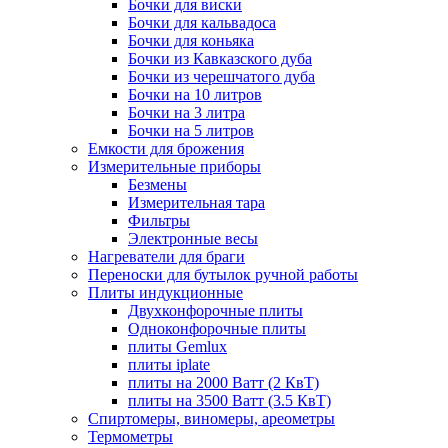
Бочки для виски
Бочки для кальвадоса
Бочки для коньяка
Бочки из Кавказского дуба
Бочки из черешчатого дуба
Бочки на 10 литров
Бочки на 3 литра
Бочки на 5 литров
Емкости для брожения
Измерительные приборы
Безмены
Измерительная тара
Фильтры
Электронные весы
Нагреватели для браги
Переноски для бутылок ручной работы
Плиты индукционные
Двухконфорочные плиты
Одноконфорочные плиты
плиты Gemlux
плиты iplate
плиты на 2000 Ватт (2 КвТ)
плиты на 3500 Ватт (3.5 КвТ)
Спиртомеры, виномеры, ареометры
Термометры