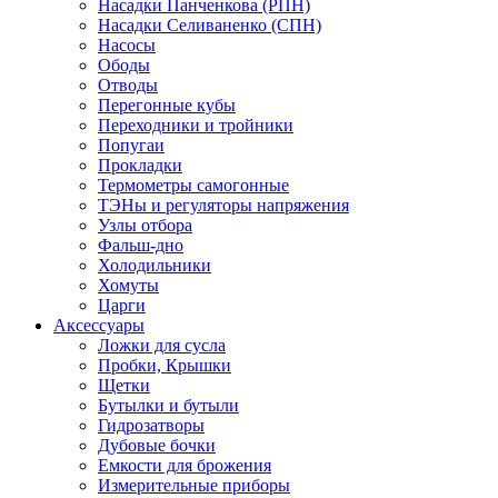
Насадки Панченкова (РПН)
Насадки Селиваненко (СПН)
Насосы
Ободы
Отводы
Перегонные кубы
Переходники и тройники
Попугаи
Прокладки
Термометры самогонные
ТЭНы и регуляторы напряжения
Узлы отбора
Фальш-дно
Холодильники
Хомуты
Царги
Аксессуары
Ложки для сусла
Пробки, Крышки
Щетки
Бутылки и бутыли
Гидрозатворы
Дубовые бочки
Емкости для брожения
Измерительные приборы