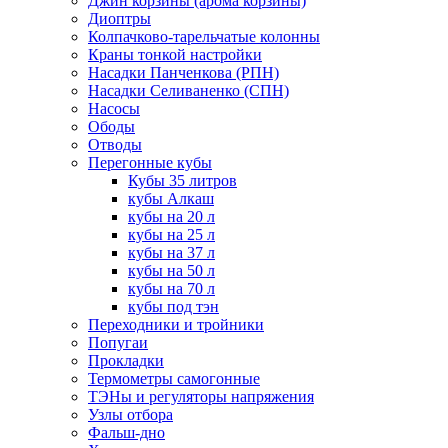
Джин корзины (арома корзины)
Диоптры
Колпачково-тарельчатые колонны
Краны тонкой настройки
Насадки Панченкова (РПН)
Насадки Селиваненко (СПН)
Насосы
Ободы
Отводы
Перегонные кубы
Кубы 35 литров
кубы Алкаш
кубы на 20 л
кубы на 25 л
кубы на 37 л
кубы на 50 л
кубы на 70 л
кубы под тэн
Переходники и тройники
Попугаи
Прокладки
Термометры самогонные
ТЭНы и регуляторы напряжения
Узлы отбора
Фальш-дно